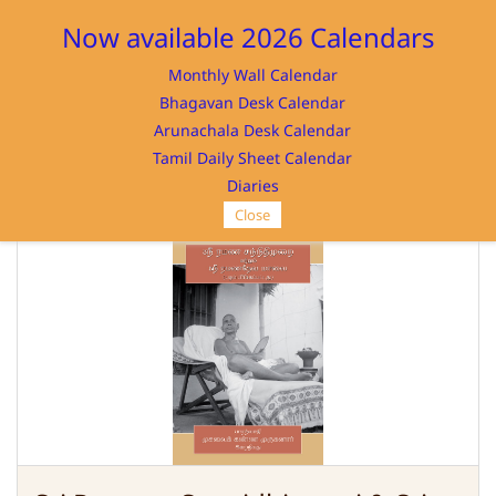
Sign In
Sign Up
Now available 2026 Calendars
Monthly Wall Calendar
Bhagavan Desk Calendar
Arunachala Desk Calendar
Tamil Daily Sheet Calendar
SRI RAMANASRAMAM
Diaries
Close