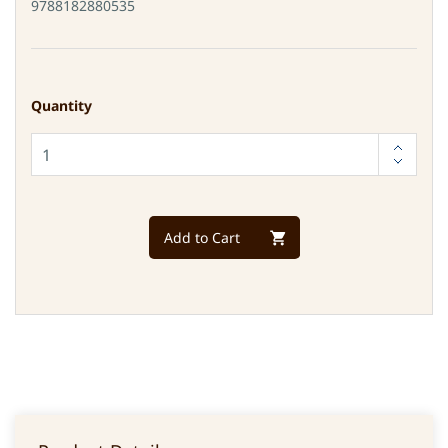
9788182880535
Quantity
Add to Cart