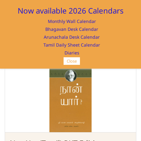
Sign In
Sign Up
Now available 2026 Calendars
Monthly Wall Calendar
Bhagavan Desk Calendar
Arunachala Desk Calendar
Tamil Daily Sheet Calendar
SRI RAMANASRAMAM
Diaries
Close