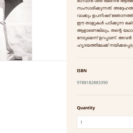
ഭഗവാൻ ശ്രീ രമണൻ ആത്മീയ
സംസാരിക്കുന്നത്. അദ്ദേഹത്
വാക്കും ഉപനിഷദ് ജ്ഞാനത്ത
ഈ താളുകൾ പഠിക്കുന്ന ഭക്
ആളാണെങ്കിലും, തന്റെ യ
നേടുമെന്ന് ഉറപ്പാണ്. അവൻ തന
ഹൃദയത്തിലേക്ക് നയിക്കപ്പെടു
ISBN
9788182883390
Quantity