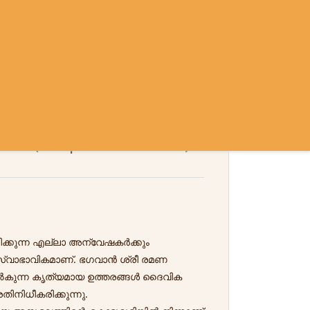
Sign In
Sign Up
Contact
Policy
am (Gospel Translation)
്കുന്ന എല്ലാ അന്വേഷകർക്കും
സ്വാഭാവികമാണ്. ഭഗവാൻ ശ്രീ രമണ
ുന്ന കൃത്യമായ ഉത്തരങ്ങൾ ദൈവിക
ിനിധീകരിക്കുന്നു.